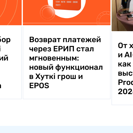
Возврат платежей
бор
От 
через ЕРИП стал
i
и A
мгновенным:
ий
как
новый функционал
выс
в Хуткi грош и
Pro
EPOS
а
20