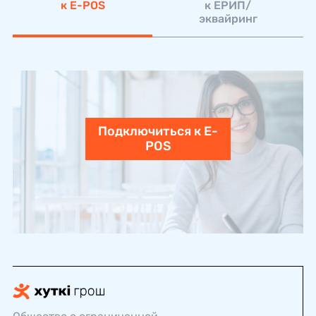
к E-POS
к ЕРИП/
эквайринг
Подключиться к E-
POS