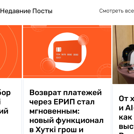
Недавние Посты
Смотреть все
Возврат платежей
бор
От 
через ЕРИП стал
i
и A
мгновенным:
ий
как
новый функционал
выс
в Хуткi грош и