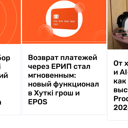
Возврат платежей
бор
От 
через ЕРИП стал
i
и A
мгновенным:
ий
как
новый функционал
выс
в Хуткi грош и
Pro
EPOS
а
20