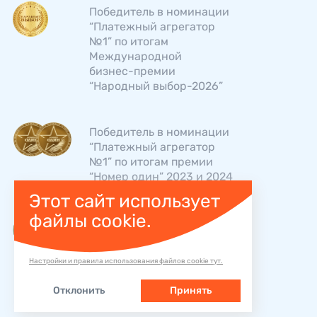
Победитель в номинации
“Платежный агрегатор
№1” по итогам
Международной
бизнес-­премии
“Народный выбор-2026”
Победитель в номинации
“Платежный агрегатор
№1” по итогам премии
“Номер один” 2023 и 2024
Этот сайт использует
файлы cookie.
“Хуткi Грош” - лидер
рейтингов TOP BRAND в
номинации “Платежный
Настройки и правила использования файлов cookie тут.
агрегатор №1” 2025 и
2026
Отклонить
Принять