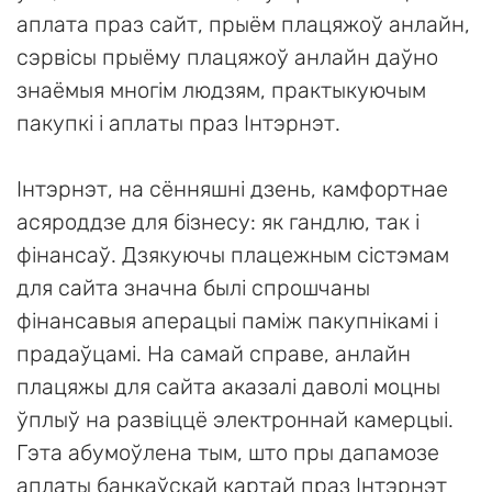
аплата праз сайт, прыём плацяжоў анлайн,
сэрвісы прыёму плацяжоў анлайн даўно
знаёмыя многім людзям, практыкуючым
пакупкі і аплаты праз Інтэрнэт.
Інтэрнэт, на сённяшні дзень, камфортнае
асяроддзе для бізнесу: як гандлю, так і
фінансаў. Дзякуючы плацежным сістэмам
для сайта значна былі спрошчаны
фінансавыя аперацыі паміж пакупнікамі і
прадаўцамі. На самай справе, анлайн
плацяжы для сайта аказалі даволі моцны
ўплыў на развіццё электроннай камерцыі.
Гэта абумоўлена тым, што пры дапамозе
аплаты банкаўскай картай праз Інтэрнэт