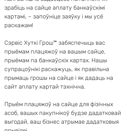
зрабіць на сайце аплату банкаўскімі
картамі, – запоўніце заяўку і мы усё
раскажам!
Сэрвіс Хуткі Грош™ забяспечыць вас
прыёмам плацяжоў на вашым сайце,
прыёмам па банкаўскіх картах. Нашы
супрацоўнікі раскажуць, як правільна
прымаць грошы на сайце і як дадаць на
сайт аплату картай тэхнічна.
Прыём плацяжоў на сайце для фізічных
асоб, вашых пакупнікоў будзе дадатковай
выгодай, ваш бізнес атрымае дадатковыя
прывілеі.