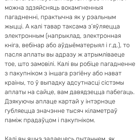
можна здзяйсняць вокамгненныя
пагадненні, практычна як у рэальным
жыцці. А калі тавар таксама з’яўляецца
электронным (напрыклад, электронная
кніга, вебінар або аўдыёматерыял і г.д.), то
пасля аплаты вы адразу ж атрымліваеце
тое, што замовілі. Калі вы робіце пагадненне
з пакупніком з іншага рэгіёну або нават
краіны, то ў выпадку адсутнасці сістэмы
аплаты на сайце, вам давядзецца пабегаць.
Дзякуючы аплаце картай у інтэрнэце
губляецца значэнне тысяч кіламетраў
паміж прадаўцом і пакупніком.
Калі вы яшчэ задаецесь пытаннем, як