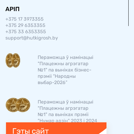
АРІП
+375 17 3973355
+375 29 6353355
+375 33 6353355
support@hutkigrosh.by
Пераможца ў намінацыі
"Плацежны агрэгатар
№1" па выніках бізнес-
прэміі “Народны
выбар-2026”
Пераможца ў намінацыі
"Плацежны агрэгатар
№1" па выніках прэміі
"Нумар адзін" 2023 і 2024
Гэты сайт