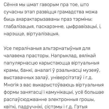
Сёння мы шмат гаворым пра тое, што
сучасны этап развіцця грамадства можа
быць ахарактарызаваны праз тэрміны:
глабалізацыя, паскарэнне, цыфравізацыі, і,
нарэшце, віртуалізацыя.
Усе пералічаныя альтэрнатыўныя для
чалавека прасторы. Напрыклад, вялікай
папулярнасцю карыстаюцца віртуальныя
крамы, банкі, аналагі ў рэальнасці музеяў,
выставачных залаў, універсітэтаў і г.д.
Многія з вас выкарыстоўваюць віртуальныя
формы занятасці і камунікацыі, усё большае
распаўсюджванне электронныя грошы,
квіткі, падручнікі, сістэмы і г.д. Гэтыя