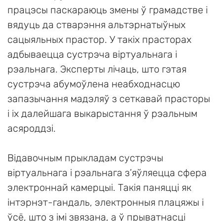
працэсы паскараюць змены ў грамадстве і
вядуць да стварэння альтэрнатыўных
сацыяльных прастор. У такіх прасторах
адбываецца сустрэча віртуальнага і
рэальнага. Эксперты лічаць, што гэтая
сустрэча абумоўлена неабходнасцю
запазычання мадэляў з сеткавай прасторы
і іх далейшага выкарыстання ў рэальным
асяроддзі.
Відавочным прыкладам сустрэчы
віртуальнага і рэальнага з’яўляецца сфера
электроннай камерцыі. Такія паняцці як
інтэрнэт-гандаль, электронныя плацяжы і
ўсё, што з імі звязана, а ў прыватнасці