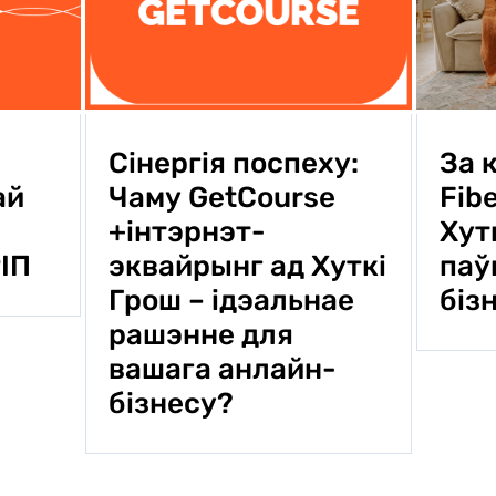
Сінергія поспеху:
За 
Чаму GetCourse
Fib
ай
+інтэрнэт-
Хут
эквайрынг ад Хуткi
паў
ІП
Грош – ідэальнае
біз
рашэнне для
вашага анлайн-
бізнесу?