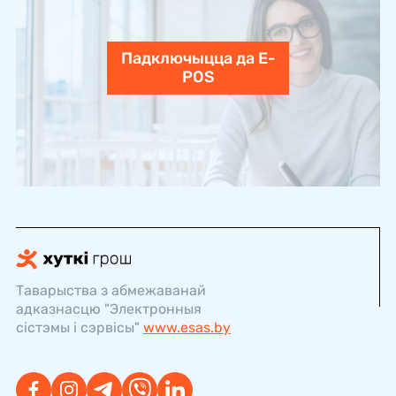
Падключыцца да E-
POS
Таварыства з абмежаванай
адказнасцю "Электронныя
сістэмы і сэрвісы"
www.esas.by