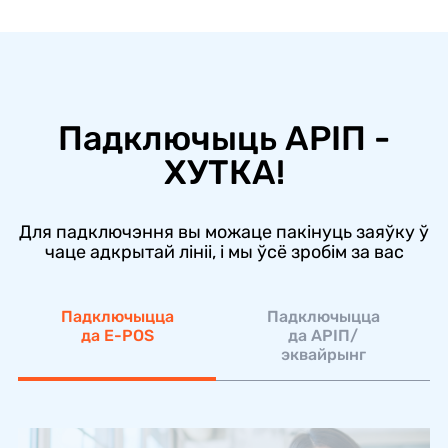
Падключыць АРIП -
ХУТКА!
Для падключэння вы можаце пакінуць заяўку ў
чаце адкрытай лініі, і мы ўсё зробім за вас
Падключыцца
Падключыцца
да E-POS
да АРІП/
эквайрынг