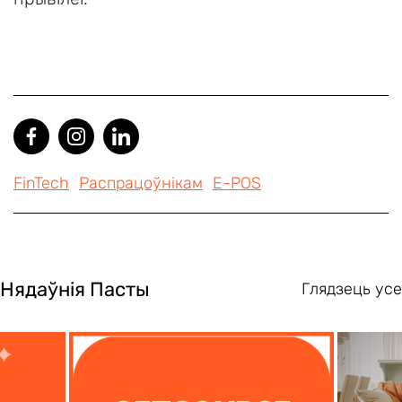
FinTech
Распрацоўнікам
E-POS
Нядаўнія Пасты
Глядзець усе