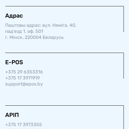
Адрас
Паштовы адрас: вул. Няміга, 40,
пад'езд 1, оф. 501
г. Мінск, 220004 Беларусь
E-POS
+375 29 6353316
+375 17 3971919
support@epos.by
АРІП
+375 17 3973355