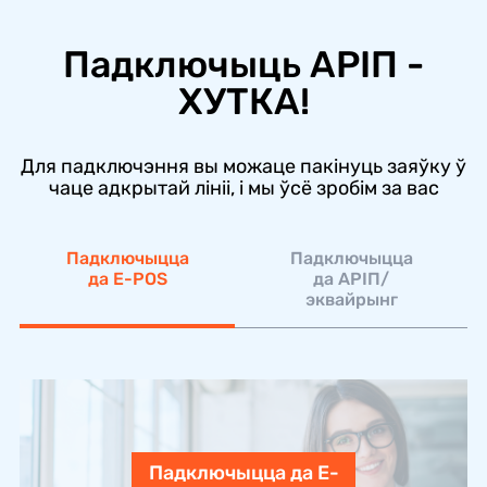
Падключыць АРIП -
ХУТКА!
Для падключэння вы можаце пакінуць заяўку ў
чаце адкрытай лініі, і мы ўсё зробім за вас
Падключыцца
Падключыцца
да E-POS
да АРІП/
эквайрынг
Падключыцца да E-