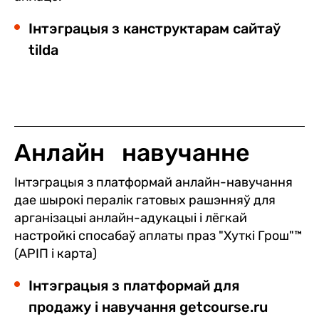
Інтэграцыя з канструктарам сайтаў
tilda
Анлайн навучанне
Інтэграцыя з платформай анлайн-навучання
дае шырокі пералік гатовых рашэнняў для
арганізацыі анлайн-адукацыі і лёгкай
настройкі спосабаў аплаты праз "Хуткі Грош"™
(АРІП і карта)
Інтэграцыя з платформай для
продажу і навучання
getcourse.ru