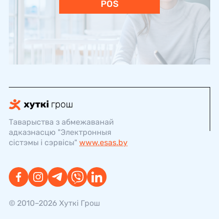
POS
Таварыства з абмежаванай
адказнасцю "Электронныя
сістэмы і сэрвісы"
www.esas.by
© 2010–2026 Хуткi Грош