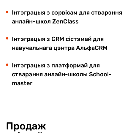
Інтэграцыя з сэрвісам для стварэння
анлайн-школ
ZenClass
Інтэграцыя з CRM сістэмай для
навучальнага цэнтра
АльфаCRM
Інтэграцыя з платформай для
стварэння анлайн-школы
School-
master
Продаж