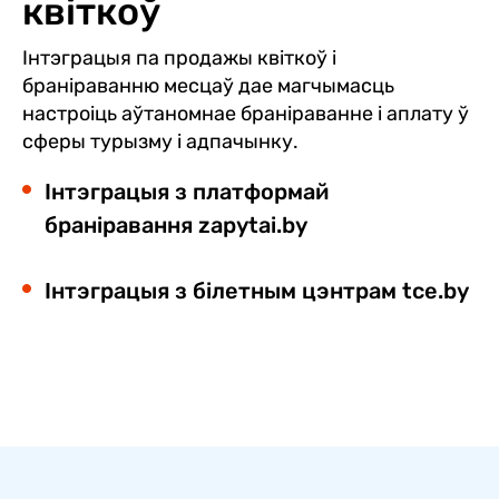
квіткоў
Інтэграцыя па продажы квіткоў і
браніраванню месцаў дае магчымасць
настроіць аўтаномнае браніраванне і аплату ў
сферы турызму і адпачынку.
Інтэграцыя з платформай
браніравання
zapytai.by
Інтэграцыя з білетным цэнтрам
tce.by