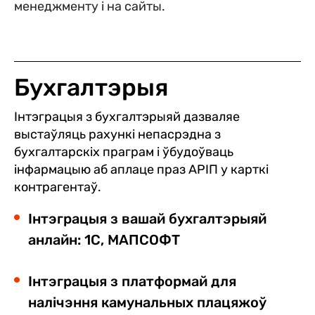
менеджменту і на сайты.
Бухгалтэрыя
Інтэграцыя з бухгалтэрыяй дазваляе
выстаўляць рахункі непасрэдна з
бухгалтарскіх праграм і ўбудоўваць
інфармацыю аб аплаце праз АРІП у карткі
контрагентаў.
Інтэграцыя з вашай бухгалтэрыяй
анлайн: 1С, МАПСОФТ
Інтэграцыя з платформай для
налічэння камунальных плацяжоў