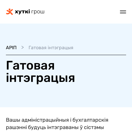
>
АРІП
Гатовая інтэграцыя
Гатовая
інтэграцыя
Вашы адміністрацыйныя і бухгалтарскія
рашэнні будуць інтэграваны ў сістэмы