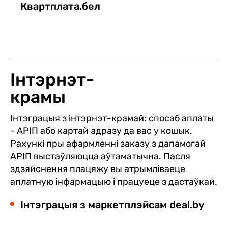
Квартплата.бел
Інтэрнэт-
крамы
Інтэграцыя з інтэрнэт-крамай: спосаб аплаты
- АРІП або картай адразу да вас у кошык.
Рахункі пры афармленні заказу з дапамогай
АРІП выстаўляюцца аўтаматычна. Пасля
здзяйснення плацяжу вы атрымліваеце
аплатную інфармацыю і працуеце з дастаўкай.
Інтэграцыя з маркетплэйсам
deal.by