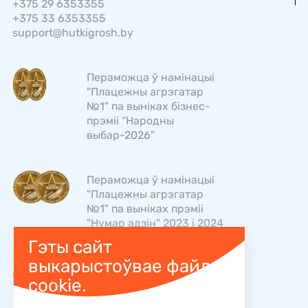
+375 29 6353355
+375 33 6353355
support@hutkigrosh.by
Пераможца ў намінацыі
"Плацежны агрэгатар
№1" па выніках бізнес-
прэміі “Народны
выбар-2026”
Пераможца ў намінацыі
"Плацежны агрэгатар
№1" па выніках прэміі
"Нумар адзін" 2023 і 2024
Гэты сайт
выкарыстоўвае файлы
"Хуткі Грош" - лідар
cookie.
рэйтынгаў TOP BRAND у
намінацыі "Плацежны