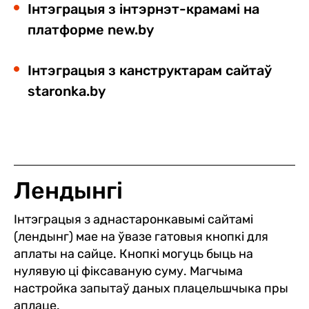
Інтэграцыя з інтэрнэт-крамамі на
платформе
new.by
Інтэграцыя з канструктарам сайтаў
staronka.by
Лендынгі
Інтэграцыя з аднастаронкавымі сайтамі
(лендынг) мае на ўвазе гатовыя кнопкі для
аплаты на сайце. Кнопкі могуць быць на
нулявую ці фіксаваную суму. Магчыма
настройка запытаў даных плацельшчыка пры
аплаце.