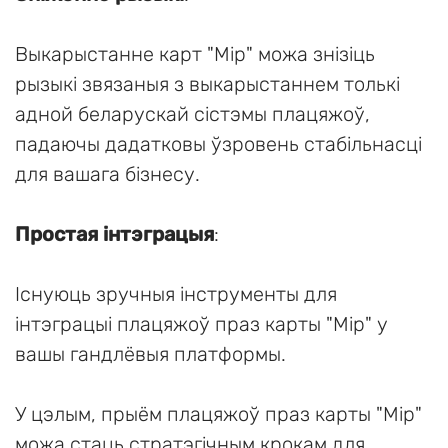
Выкарыстанне карт "Мір" можа знізіць
рызыкі звязаныя з выкарыстаннем толькі
адной беларускай сістэмы плацяжоў,
падаючы дадатковы ўзровень стабільнасці
для вашага бізнесу.
Простая інтэграцыя
:
Існуюць зручныя інструменты для
інтэграцыі плацяжоў праз карты "Мір" у
вашы гандлёвыя платформы.
У цэлым, прыём плацяжоў праз карты "Мір"
можа стаць стратэгічным крокам для