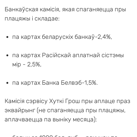
Банкаўская камісія, якая спаганяецца пры
плацяжы і складае:
па картах беларускіх банкаў-2,4%,
па картах Расійскай аплатнай сістэмы
мір - 2,5%,
па картах Банка Белвэб-1,5%.
Камісія сэрвісу Хуткі Грош пры аплаце праз
эквайрынг (не спаганяецца пры плацяжы,
аплачваецца па выніку месяца):