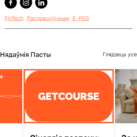
FinTech
Распрацоўнікам
E-POS
Нядаўнія Пасты
Глядзець усе