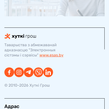
Таварыства з абмежаванай
адказнасцю "Электронныя
сістэмы і сэрвісы"
www.esas.by
© 2010–2026 Хуткi Грош
Адрас