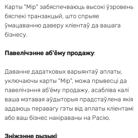
Карты "Мір" забяспечваюць высокі ўзровень
бяспекі транзакцый, што спрыяе
ўмацаванню даверу кліентаў да вашага
бізнесу.
Павелічэнне аб'ёму продажу
:
Даванне дадатковых варыянтаў аплаты,
уключаючы карты "Мір", можа прывесці да
павелічэння аб'ёму продажу, асабліва калі
ваша мэтавая аўдыторыя прадстаўлена якія
аддаюць перавагу гэты від аплаты кліентамі
або ваш бізнес накіраваны на Расію.
Зніжэнне рызыкі
: