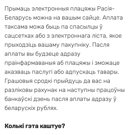
Прымаць электронныя плацяжы Расія-
Беларусь можна на вашым сайце. Аплата
таксама можа быць па спасылцы ў
сацсетках або з электроннага ліста, якое
прыходзіць вашаму пакупніку. Пасля
аплаты вы будзеце адразу
праінфармаваныя аб плацяжы і зможаце
аказваць паслугі або адпускаць тавары.
Грашовыя сродкі прыйдуць да вас на
разліковы рахунак на наступны працоўны
банкаўскі дзень пасля аплаты адразу ў
беларускіх рублях.
Колькі гэта каштуе?