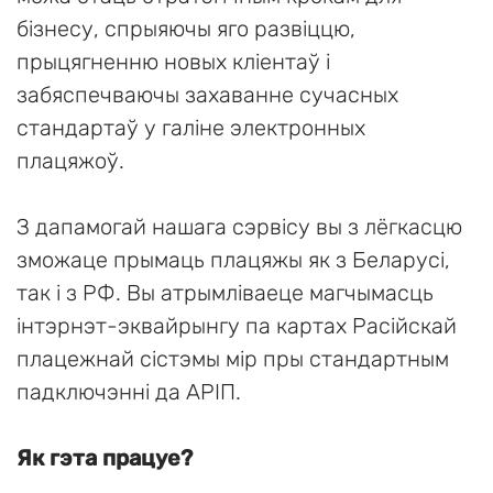
бізнесу, спрыяючы яго развіццю,
прыцягненню новых кліентаў і
забяспечваючы захаванне сучасных
стандартаў у галіне электронных
плацяжоў.
З дапамогай нашага сэрвісу вы з лёгкасцю
зможаце прымаць плацяжы як з Беларусі,
так і з РФ. Вы атрымліваеце магчымасць
інтэрнэт-эквайрынгу па картах Расійскай
плацежнай сістэмы мір пры стандартным
падключэнні да АРІП.
Як гэта працуе?