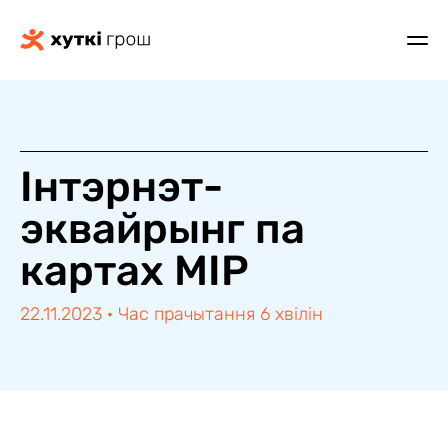
Інтэрнэт-
эквайрынг па
картах МІР
22.11.2023
·
Час прачытання 6 хвілін