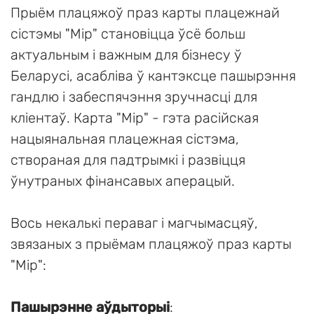
Прыём плацяжоў праз карты плацежнай
сістэмы "Мір" становіцца ўсё больш
актуальным і важным для бізнесу ў
Беларусі, асабліва ў кантэксце пашырэння
гандлю і забеспячэння зручнасці для
кліентаў. Карта "Мір" - гэта расійская
нацыянальная плацежная сістэма,
створаная для падтрымкі і развіцця
ўнутраных фінансавых аперацый.
Вось некалькі пераваг і магчымасцяў,
звязаных з прыёмам плацяжоў праз карты
"Мір":
Пашырэнне аўдыторыі
: