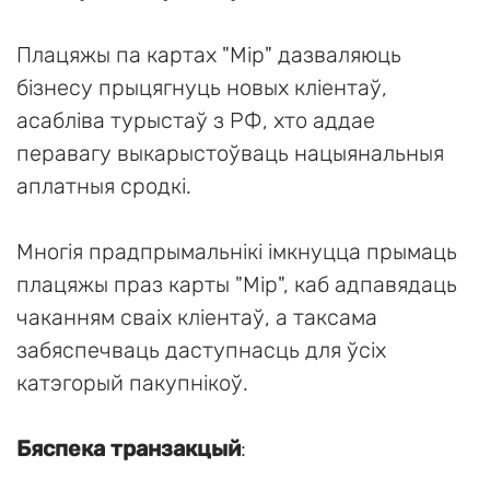
Плацяжы па картах "Мір" дазваляюць
бізнесу прыцягнуць новых кліентаў,
асабліва турыстаў з РФ, хто аддае
перавагу выкарыстоўваць нацыянальныя
аплатныя сродкі.
Многія прадпрымальнікі імкнуцца прымаць
плацяжы праз карты "Мір", каб адпавядаць
чаканням сваіх кліентаў, а таксама
забяспечваць даступнасць для ўсіх
катэгорый пакупнікоў.
Бяспека транзакцый
: