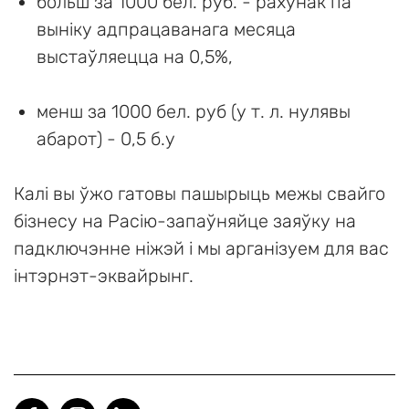
больш за 1000 бел. руб. - рахунак па
выніку адпрацаванага месяца
выстаўляецца на 0,5%,
менш за 1000 бел. руб (у т. л. нулявы
абарот) - 0,5 б.у
Калі вы ўжо гатовы пашырыць межы свайго
бізнесу на Расію-запаўняйце заяўку на
падключэнне ніжэй і мы арганізуем для вас
інтэрнэт-эквайрынг.