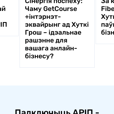
Сінергія поспеху:
За 
Чаму GetCourse
Fib
ай
+інтэрнэт-
Хут
эквайрынг ад Хуткi
паў
ІП
Грош – ідэальнае
біз
рашэнне для
вашага анлайн-
бізнесу?
Падключыць АРIП -