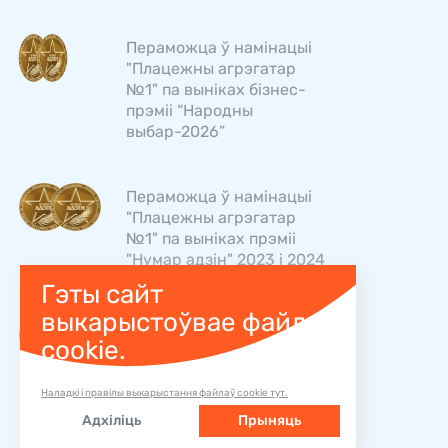
Пераможца ў намінацыі
"Плацежны агрэгатар
№1" па выніках бізнес-
прэміі “Народны
выбар-2026”
Пераможца ў намінацыі
"Плацежны агрэгатар
№1" па выніках прэміі
"Нумар адзін" 2023 і 2024
Гэты сайт
выкарыстоўвае файлы
"Хуткі Грош" - лідар
cookie.
рэйтынгаў TOP BRAND у
намінацыі "Плацежны
агрэгатар №1" 2025 и
Наладкі і правілы выкарыстання файлаў cookie тут.
2026
Адхіліць
Прыняць