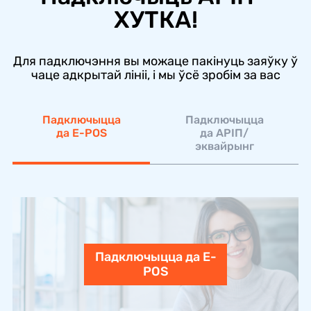
ХУТКА!
Для падключэння вы можаце пакінуць заяўку ў
чаце адкрытай лініі, і мы ўсё зробім за вас
Падключыцца
Падключыцца
да E-POS
да АРІП/
эквайрынг
Падключыцца да E-
POS