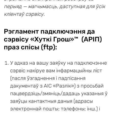
перыяд — магчымасць, даступная для ўсіх
кліентаў сэрвісу.
Рэгламент падключэння да
сэрвісу «Хуткі Грош»™ (АРIП)
праз спісы (ftp):
У адказ на вашу заяўку на падключэнне
сэрвіс накіруе вам інфармацыйны ліст
(пасля ўзгаднення і падпісання
дакументаў з АІС «Разлік») з просьбай
пацвердзіць/змяніць/дадаць указаныя ў
заяўцы кантактныя даныя (адрасы
электроннай пошты; тэлефоны; інш.) і