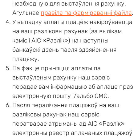
неабходную для выстаўлення рахунку.
Агульнае
правіла па фарміраванні файла
.
У выпадку аплаты плацёж накіроўваецца
на ваш разліковы рахунак (за вылікам
камісіі АІС «Разлік») на наступны
банкаўскі дзень пасля здзяйснення
плацяжу.
Па факце прыняцця аплаты па
выстаўленым рахунку наш сэрвіс
перадае вам інфармацыю аб аплаце праз
электронную пошту і/альбо СМС.
Пасля пералічэння плацяжоў на ваш
разліковы рахунак наш сэрвіс
ператварае атрыманы ад АІС «Разлік»
электронны рэестр аплачаных плацяжоў