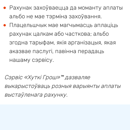
Рахунак захоўваецца да моманту аплаты
альбо не мае тэрміна захоўвання.
Плацельшчык мае магчымасць аплаціць
рахунак цалкам або часткова; альбо
згодна тарыфам, якія арганізацыя, якая
аказвае паслугі, павінна перадаць
нашаму сэрвісу.
Сэрвіс «Хуткi Грош»™ дазваляе
выкарыстоўваць розныя варыянты аплаты
выстаўленага рахунку.