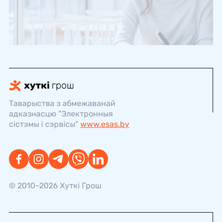
Таварыства з абмежаванай
адказнасцю "Электронныя
сістэмы і сэрвісы"
www.esas.by
© 2010–2026 Хуткi Грош