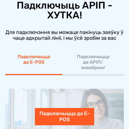
Падключыць АРIП -
ХУТКА!
Для падключэння вы можаце пакінуць заяўку ў
чаце адкрытай лініі, і мы ўсё зробім за вас
Падключыцца
Падключыцца
да E-POS
да АРІП/
эквайрынг
Падключыцца да E-
POS