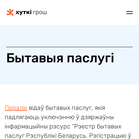
Бытавыя паслугі
Пералік
відаў бытавых паслуг, якія
падлягаюць уключэнню ў дзяржаўны
інфармацыйны рэсурс “Рэестр бытавых
паслуг Рэспублікі Беларусь. Рэгістрацыю ў