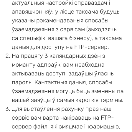
актуальныя настройкі справаздач і
апавяшчэнняў; у лісце таксама будуць
указаны рэкамендаваныя спосабы
ўзаемадзеяння з сэрвісам (зыходзячы
са спецыфікі вашага бізнесу), а таксама
даныя для доступу на FTP-сервер.
На працягу 3 каляндарных дзён з
моманту адпраўкі вам неабходна
актываваць доступ, задаўшы ўласны
пароль. Кантактныя даныя, спосабы
ўзаемадзеяння могуць быць зменены па
вашай заяўцы ў самыя кароткія тэрміны.
Для выстаўлення рахунку праз наш
сэрвіс вам варта накіраваць на FTP-
сервер файл, які змяшчае інфармацыю,