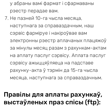
у абраны вамі фармат і сфармаваны
рэестр перадае вам.
Не пазней 10-га чысла месяца,
наступнага за справаздачным, наш
сэрвіс фарміруе і накіроўвае вам
электронны рэестр аплачаных плацяжоў
за мінулы месяц разам з рахункам-актам
на аплату паслуг сэрвісу. Аплата паслуг
сэрвісу ажыццяўляеца на падставе
рахунку-акта ў тэрмін да 15-га чысла
месяца, наступнага за справаздачным.
Правілы для аплаты рахункаў,
выстаўленых праз спісы (ftp):