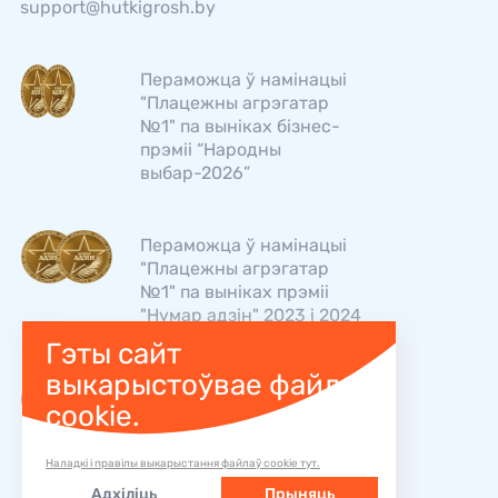
support@hutkigrosh.by
Пераможца ў намінацыі
"Плацежны агрэгатар
№1" па выніках бізнес-
прэміі “Народны
выбар-2026”
Пераможца ў намінацыі
"Плацежны агрэгатар
№1" па выніках прэміі
"Нумар адзін" 2023 і 2024
Гэты сайт
выкарыстоўвае файлы
"Хуткі Грош" - лідар
cookie.
рэйтынгаў TOP BRAND у
намінацыі "Плацежны
агрэгатар №1" 2025 и
Наладкі і правілы выкарыстання файлаў cookie тут.
2026
Адхіліць
Прыняць