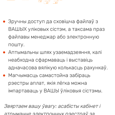
Зручны доступ да сховішча файлаў з
ВАШЫХ уліковых сістэм, а таксама праз
файлавы менеджар або электронную
пошту.
Аптымальны шлях узаемадзеяння, калі
неабходна сфармаваць і выставіць
адначасова вялікую колькасць рахункаў.
Магчымасць самастойна забіраць
рэестры аплат, якія лёгка можна
імпартаваць у ВАШЫ ўліковыя сістэмы.
Звяртаем вашу ўвагу: асабісты кабінет і
атрыманне электронных рэестраў за