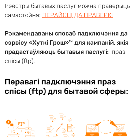
Рэестры бытавых паслуг можна праверыць
самастойна:
ПЕРАЙСЦІ ДА ПРАВЕРКІ
Рэкамендаваны спосаб падключэння да
сэрвісу «Хуткi Грош»™ для кампаній, якія
прадастаўляюць бытавыя паслугі:
праз
спісы (ftp).
Перавагі падключэння праз
спісы (ftp) для бытавой сферы: